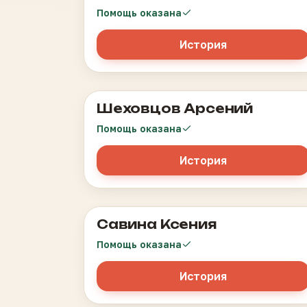
Помощь оказана
История
Шеховцов Арсений
Идиопатическая тромбоцитопеническая
пурпура
Помощь оказана
История
Савина Ксения
Остеосаркома бедренной кости
Помощь оказана
История