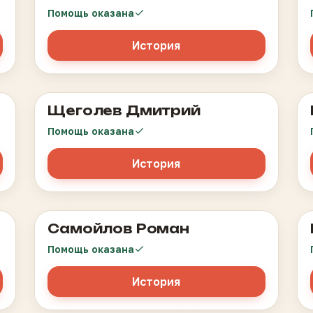
Помощь оказана
История
Щеголев Дмитрий
После курса антибиотиков мальчику
необходимо восстановить микрофлору.
Помощь оказана
История
Самойлов Роман
Лимфосаркома
Помощь оказана
История