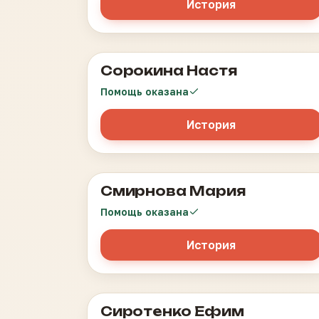
История
Сорокина Настя
Муковисцидоз
Помощь оказана
История
Смирнова Мария
Иммунная тромбоцитопения
Помощь оказана
История
Сиротенко Ефим
Иммунодефицит