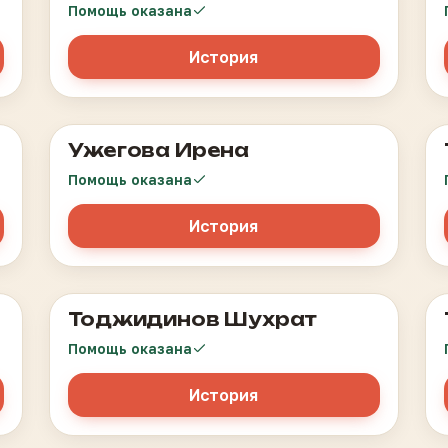
Помощь оказана
История
Ужегова Ирена
Острый лейкоз
Помощь оказана
История
Тоджидинов Шухрат
Лимфома Ходжкина
Помощь оказана
История