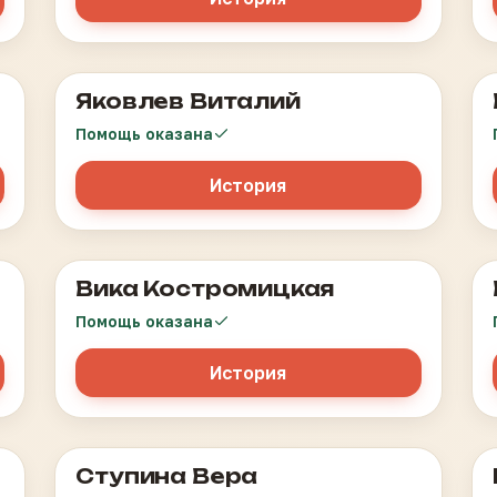
Яковлев Виталий
Лимфома Ходжкина
Помощь оказана
История
Вика Костромицкая
Лейкоз
Помощь оказана
История
Ступина Вера
Острый лимфобластный лейкоз