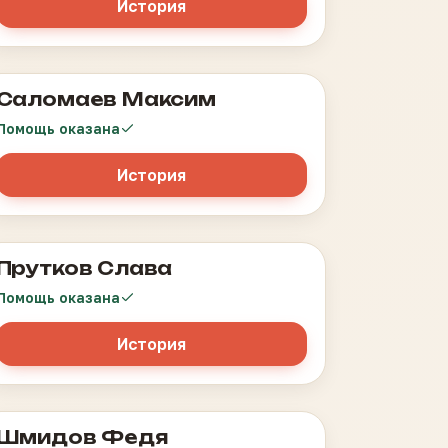
История
Саломаев Максим
Острый лимфобластный лейкоз
Помощь оказана
История
Прутков Слава
Нефробластома правой почки, метастазы в
лёгких, 4 стадия
Помощь оказана
История
Шмидов Федя
Лейкоз