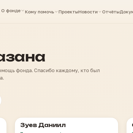
О фонде
Кому помочь
Проекты
Новости
Отчёты
Доку
азана
помощь фонда. Спасибо каждому, кто был
а.
Зуев Даниил
Лейкоз