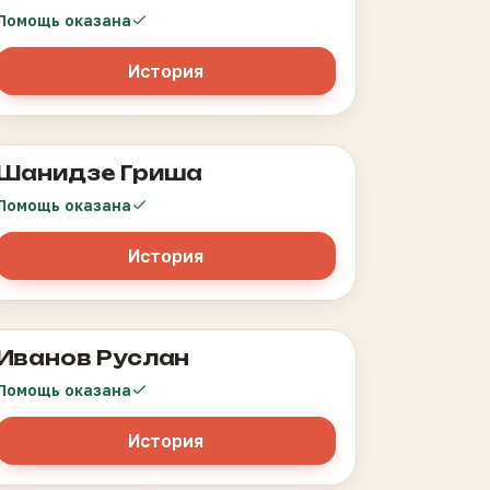
Помощь оказана
История
Шанидзе Гриша
Лимфома
Помощь оказана
История
Иванов Руслан
Медуллобластома
Помощь оказана
История