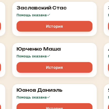
Заславский Стас
Гепатоцеллюлярный рак печени
Помощь оказана
История
Юрченко Маша
Лейкоз
Помощь оказана
История
Юанов Даниэль
Лейкоз
Помощь оказана
История