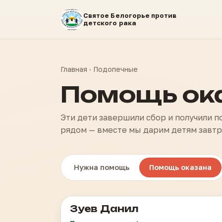
Святое Белогорье против
детского рака
Главная
· Подопечные
Помощь ок
Эти дети завершили сбор и получили 
рядом — вместе мы дарим детям завтр
Нужна помощь
Помощь оказана
Зуев Данил
Острый лимфобластный лейкоз