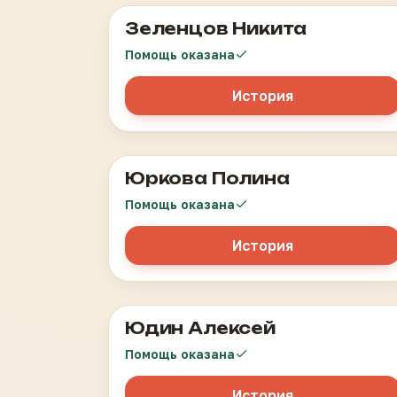
Зеленцов Никита
Дисплазия магистральных вен левой нижней
конечности
Помощь оказана
История
Юркова Полина
болезнь Моямоя
Помощь оказана
История
Юдин Алексей
Острый лимфобластный лейкоз, 3 рецидив
Помощь оказана
История