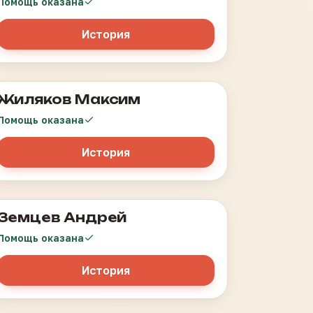
Помощь оказана
История
Жиляков Максим
Саркома кишечника
Помощь оказана
История
Земцев Андрей
Саркома Юинга
Помощь оказана
История