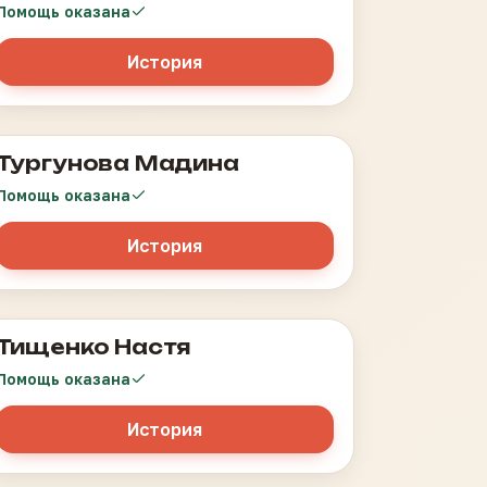
Помощь оказана
История
Тургунова Мадина
Карцинома Тимуса
Помощь оказана
История
Тищенко Настя
Лейкоз
Помощь оказана
История