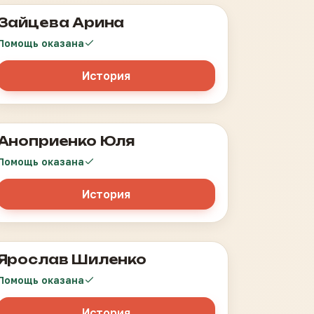
Зайцева Арина
Лейкоз
Помощь оказана
История
Аноприенко Юля
Нейрофиброма области шеи
Помощь оказана
История
Ярослав Шиленко
Спинномозговая грыжа в грудо-поясничном
отделе позвоночника.
Помощь оказана
Менингомиелорадикулоцеле, внутренняя
окклюзионнная гидроцефалия
История