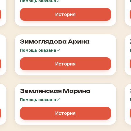
Помощь оказана
История
Зимоглядова Арина
Лейкоз
Помощь оказана
История
Землянская Марина
Лейкоз
Помощь оказана
История