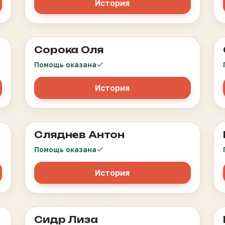
История
Сорока Оля
Лимфома Ходжкина
Помощь оказана
История
Сляднев Антон
ДЦП, сенсорная тугоухость, гидроцефалия
Помощь оказана
История
Сидр Лиза
Лимфома