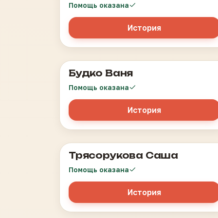
Помощь оказана
История
Будко Ваня
ювенильный миеломоноцитарный лейкоз
Помощь оказана
История
Трясорукова Саша
Ретинобластома
Помощь оказана
История