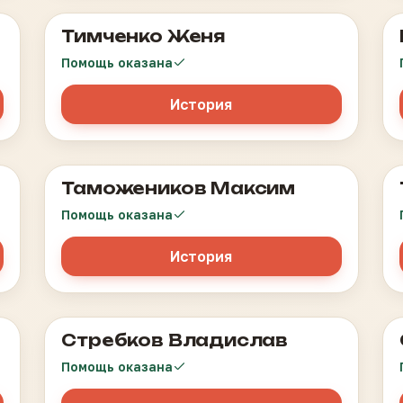
Тимченко Женя
Острый лимфобластный лейкоз
Помощь оказана
История
Таможеников Максим
Послеожоговый рубцовый стеноз пищевода,
,
носитель гастростомы, грыжа пищеводного
Помощь оказана
ые
отверстия диафрагмы
История
Стребков Владислав
Сложный парциальный эпилептический статус,
симптоматическая эпилепсия, ДЦП
Помощь оказана