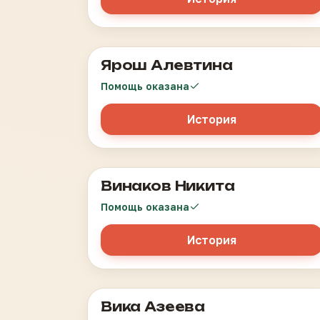
Ярош Алевтина
Апаллический синдром
Помощь оказана
История
Винаков Никита
Симптоматическая эпилепсия
Помощь оказана
История
Вика Азеева
ДЦП, микроцефалия