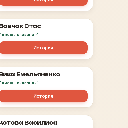
Вовчок Стас
опухоль головного мозга
Помощь оказана
История
Вика Емельяненко
Лейкоз
Помощь оказана
История
Котова Василиса
Рабдомиосаркома