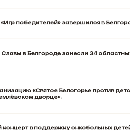
 «Игр победителей» завершился в Белгор
 Славы в Белгороде занесли 34 областны
низацию «Святое Белогорье против дет
ремлёвском дворце».
 концерт в поддержку онкобольных дете