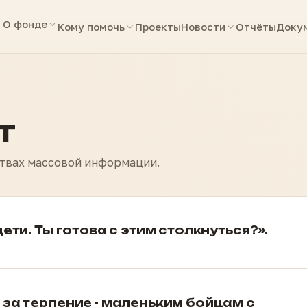
О фонде
Кому помочь
Проекты
Новости
Отчёты
Доку
т
ствах массовой информации.
ети. Ты готова с этим столкнуться?».
 за терпение - маленьким бойцам с