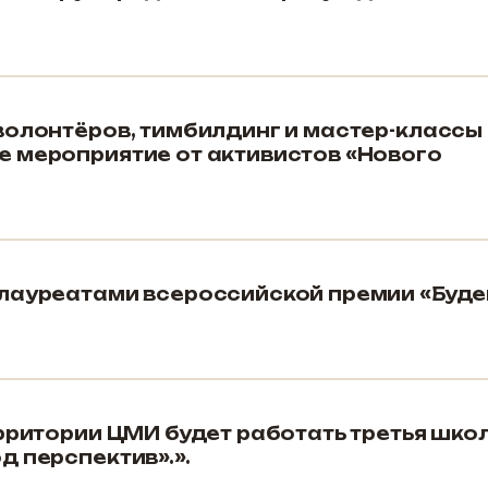
волонтёров, тимбилдинг и мастер-классы 
 мероприятие от активистов «Нового
лауреатами всероссийской премии «Буд
ерритории ЦМИ будет работать третья шко
д перспектив».».