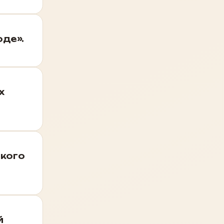
оде».
х
ского
й