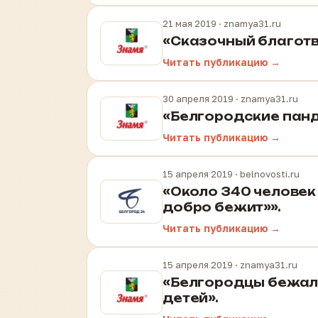
21 мая 2019
· znamya31.ru
«Сказочный благотв
Читать публикацию →
30 апреля 2019
· znamya31.ru
«Белгородские панд
Читать публикацию →
15 апреля 2019
· belnovosti.ru
«Около 340 человек 
добро бежит»».
Читать публикацию →
15 апреля 2019
· znamya31.ru
«Белгородцы бежали
детей».