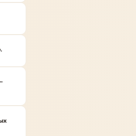
.
.
—
ых