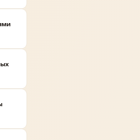
ями
ных
ы