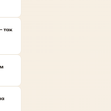
– так
ем
ла