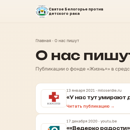
Святое Белогорье против
детского рака
Главная
· О нас пишут
О нас пишу
Публикации о фонде «Жизнь+» в сред
13 января 2021
· miloserdie.ru
«У нас тут умирают д
Читать публикацию →
17 декабря 2020
· youtu.be
««Ведерко радости»