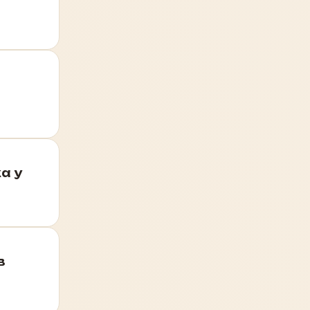
а у
в