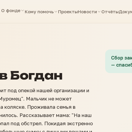
О фонде
Кому помочь
Проекты
Новости
Отчёты
Доку
Сбор за
— спасиб
в Богдан
ит под опекой нашей организации и
 Муромец". Мальчик не может
на коляске. Проживала семья в
енилось. Рассказывает мама: "На наш
опал под обстрел. Покидая экстренно
небольшую сумку с личными вещами и