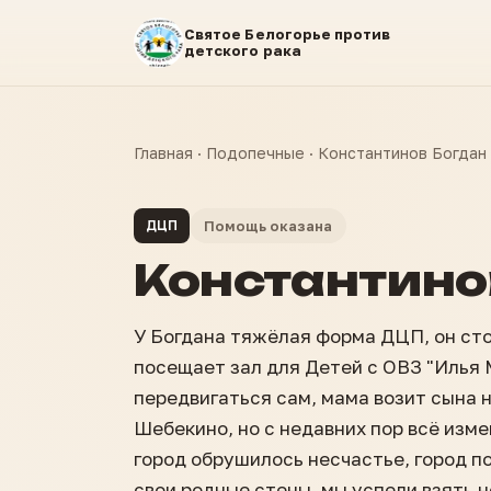
Святое Белогорье против
детского рака
Главная
·
Подопечные
·
Константинов Богдан
ДЦП
Помощь оказана
Константино
У Богдана тяжёлая форма ДЦП, он сто
посещает зал для Детей с ОВЗ "Илья
передвигаться сам, мама возит сына 
Шебекино, но с недавних пор всё изм
город обрушилось несчастье, город п
свои родные стены, мы успели взять 