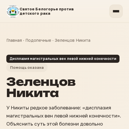
Святое Белогорье против
детского рака
Главная
·
Подопечные
·
Зеленцов Никита
Дисплазия магистральных вен левой нижней конечности
Помощь оказана
Зеленцов
Никита
У Никиты редкое заболевание: «дисплазия
магистральных вен левой нижней конечности».
Объяснить суть этой болезни довольно