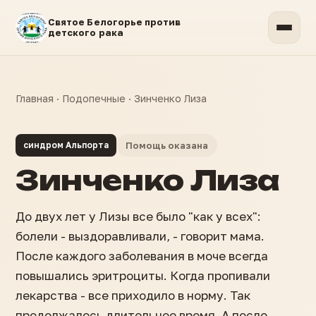
Святое Белогорье против
детского рака
Главная
·
Подопечные
·
Зинченко Лиза
синдром Альпорта
Помощь оказана
Зинченко Лиза
До двух лет у Лизы все было "как у всех":
болели - выздоравливали, - говорит мама.
После каждого заболевания в моче всегда
повышались эритроциты. Когда пропивали
лекарства - все приходило в норму. Так
продолжалось длительное время. А после