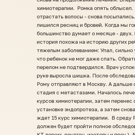
химиотерапии. Ромка опять облысел.
отрастать волосы - снова посыпались.
лишился ресниц и бровей. Когда мы г
большинство думает о месяце - двух. 
история похожа на историю других ре
тяжелым заболеванием: Упал, сильно 
что ребенок не мог даже спать. Обрат
перелом не подтвердился. Врач успоко
руке выросла шишка. После обследов
Рому отправляют в Москву. А дальше 
стадия с метастазами. Началось лече
курсов химиотерапии, затем перенес 
установке эндопротеза, а затем снов
ждет 15 курс химиотерапии. В среду 
должен будет пройти полное обследов
КТ легких, рентген, изотопы и проч.).