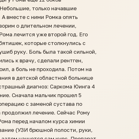
 Небольшие, только начавшие
 А вместе с ними Ромка опять
оворим о длительном лечении,
Рома лечится уже второй год. Его
бятишек, которые столкнулись с
ушиб руку. Боль была такой сильной,
ились к врачу, сделали рентген,
ил, а боль не проходила. Потом на
ания в детской областной больнице
страшный диагноз: Саркома Юинга 4
ние. Сначала мальчик прошел 5
операцию с заменой сустава по
а продолжил лечение. Сейчас Рому
Рома перед началом курса химии
ание (УЗИ брюшной полости, руки,
 А затем начнется сам курс. Препарат