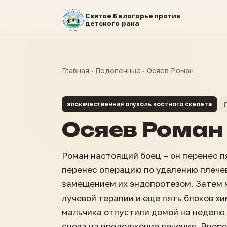
Святое Белогорье против
детского рака
Главная
·
Подопечные
·
Осяев Роман
злокачественная опухоль костного скелета
Осяев Роман
Роман настоящий боец – он перенес п
перенес операцию по удалению плечев
замещением их эндопротезом. Затем 
лучевой терапии и еще пять блоков х
мальчика отпустили домой на неделю 
снова на продолжение лечения. Впере