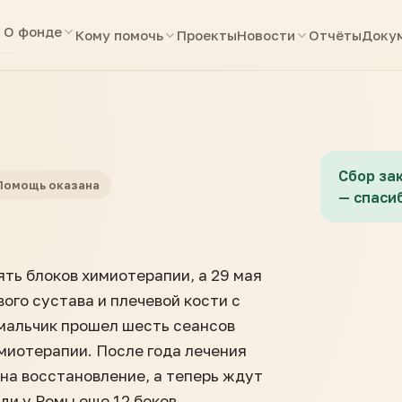
О фонде
Кому помочь
Проекты
Новости
Отчёты
Доку
Сбор за
Помощь оказана
— спасиб
ять блоков химиотерапии, а 29 мая
ого сустава и плечевой кости с
мальчик прошел шесть сеансов
имиотерапии. После года лечения
на восстановление, а теперь ждут
ди у Ромы еще 12 боков