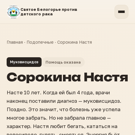
Святое Белогорье против
детского рака
Главная
·
Подопечные
·
Сорокина Настя
Муковисцидоз
Помощь оказана
Сорокина Настя
Насте 10 лет. Когда ей был 4 года, врачи
наконец поставили диагноз — муковисцидоз.
Поздно. Это значит, что болезнь уже успела
многое забрать. Но не забрала главное —
характер. Настя любит бегать, кататься на
велосипеде, гулять, смеяться. Энергия бьёт