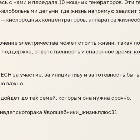
сь с нами и передала 10 мощных генераторов. Эти 
жёлобольными детьми, где жизнь напрямую зависит 
 — кислородных концентраторов, аппаратов жизнеоб
ючение электричества может стоить жизни, такая п
о поддержка, ответственность и спасённое время, к
ECH за участие, за инициативу и за готовность быть
но важно.
дойдёт до тех семей, которым она нужна срочно.
тивдетскогорака #волшебники_жизньплюс31