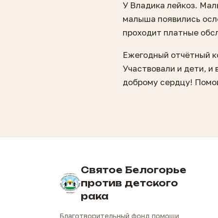
У Владика лейкоз. Мал
малыша появились осл
проходит платные обс
Ежегодный отчётный к
Участвовали и дети, и
доброму сердцу! Помо
Святое Белогорье
против детского
рака
Благотворительный фонд помощи