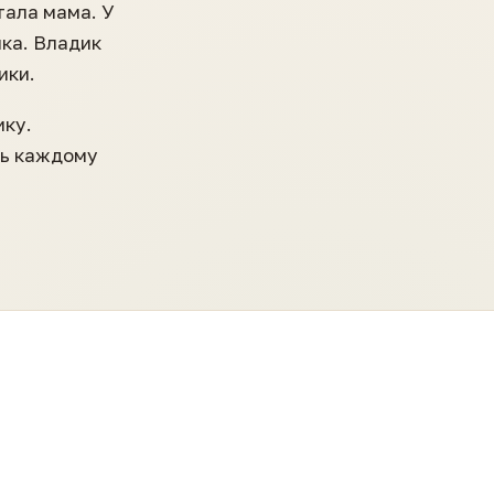
тала мама. У
ка. Владик
ики.
ику.
ть каждому