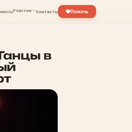
Участие
Помочь
менты
Контакты
 Танцы в
ный
рт