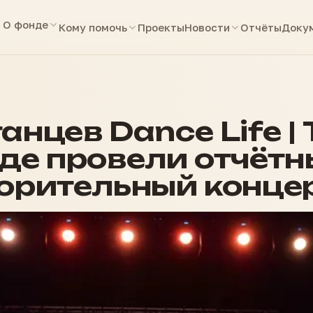
О фонде
Кому помочь
Проекты
Новости
Отчёты
Доку
анцев Dance Life |
де провели отчёт
орительный конце