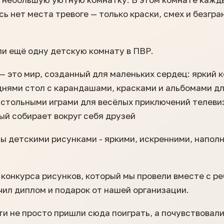
сь нет места тревоге — только краски, смех и безгра
и ещё одну детскую комнату в ПВР.
— это мир, созданный для маленьких сердец: яркий к
днями стол с карандашами, красками и альбомами д
астольными играми для весёлых приключений телеви
ый собирает вокруг себя друзей
ы детскими рисунками - яркими, искренними, напол
 конкурса рисунков, который мы провели вместе с р
ил диплом и подарок от нашей организации.
ти не просто пришли сюда поиграть, а почувствовали,