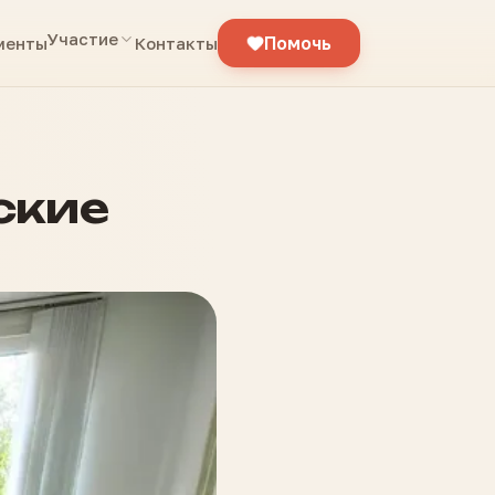
Участие
Помочь
менты
Контакты
ские