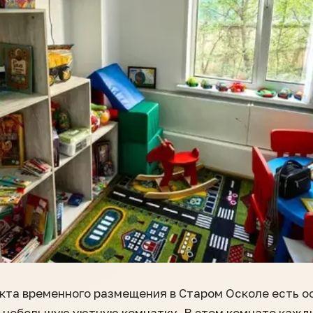
нкта временного размещения в Старом Осколе есть о
 в небольшую уютную комнатку. В этом комнате каж