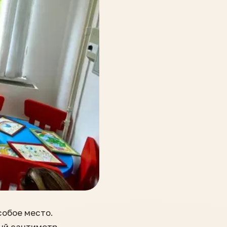
собое место.
дый сантиметр