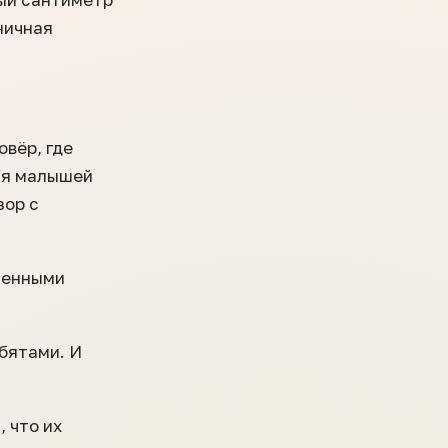
ничная
овёр, где
ля малышей
зор с
ненными
ебятами. И
 что их