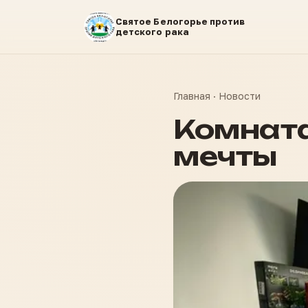
Святое Белогорье против
детского рака
Главная
·
Новости
Комната
мечты