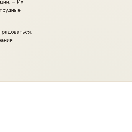
ции. — Их
 трудные
я радоваться,
рания