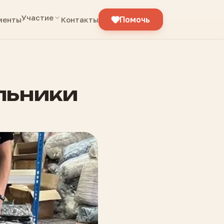
Участие
Помочь
менты
Контакты
льники