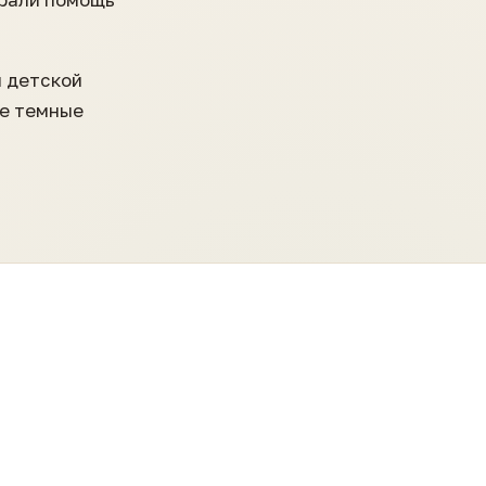
и детской
ые темные