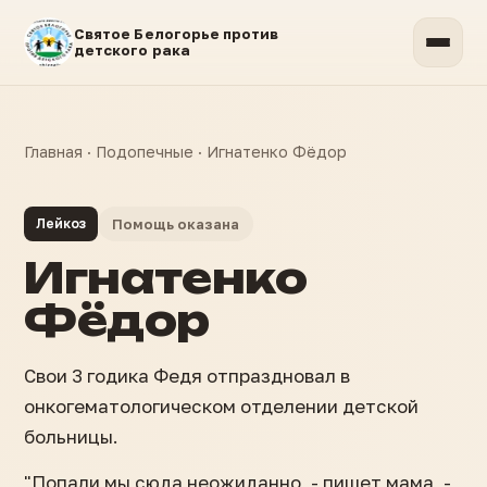
Святое Белогорье против
детского рака
Главная
·
Подопечные
·
Игнатенко Фёдор
Лейкоз
Помощь оказана
Игнатенко
Фёдор
Свои 3 годика Федя отпраздновал в
онкогематологическом отделении детской
больницы.
"Попали мы сюда неожиданно, - пишет мама, -