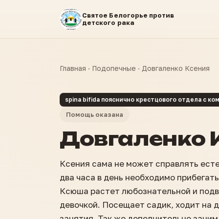
Святое Белогорье против
детского рака
Главная
·
Подопечные
·
Довгаленко Ксения
spina bifida пояснично крестцового отдела с 
Помощь оказана
Довгаленко 
Ксения сама не может справлять ест
два часа в день необходимо прибегат
Ксюша растет любознательной и подв
девочкой. Посещает садик, ходит на
занятия. Так же дополнительно заним