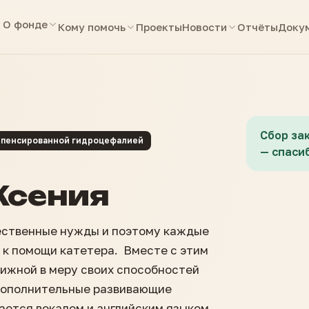
О фонде
Кому помочь
Проекты
Новости
Отчёты
Доку
Сбор за
компенсированной гидроцефалией
— спасиб
Ксения
ественные нужды и поэтому каждые
ь к помощи катетера. Вместе с этим
ижной в меру своих способностей
 дополнительные развивающие
ается вокалом и английским языком.