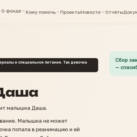
О фонде
Кому помочь
Проекты
Новости
Отчёты
Доку
Сбор за
иалы и специальное питание. Так девочка
— спасиб
Даша
оит малышка Даша.
евание. Малышка не может
очка попала в реанимацию и ей