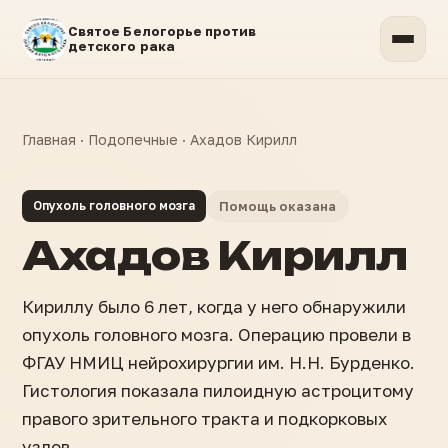
Святое Белогорье против
детского рака
Главная
·
Подопечные
·
Ахадов Кирилл
Опухоль головного мозга
Помощь оказана
Ахадов Кирилл
Кириллу было 6 лет, когда у него обнаружили
опухоль головного мозга. Операцию провели в
ФГАУ НМИЦ нейрохирургии им. Н.Н. Бурденко.
Гистология показала пилоидную астроцитому
правого зрительного тракта и подкорковых
узлов.